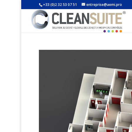
+33 (0)2 32 53 07 51
entreprise@aemi.pro